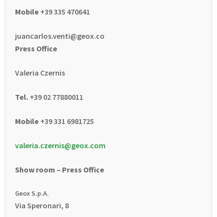
Mobile
+39 335 470641
juancarlos.venti@geox.co
Press Office
Valeria Czernis
Tel.
+39 02 77880011
Mobile
+39 331 6981725
valeria.czernis@geox.com
Show room – Press Office
Geox S.p.A.
Via Speronari, 8