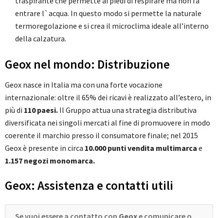
traspirante che permette ai piedi di respirare ma non fa
entrare l`acqua. In questo modo si permette la naturale
termoregolazione e si crea il microclima ideale all’interno
della calzatura.
Geox nel mondo: Distribuzione
Geox nasce in Italia ma con una forte vocazione
internazionale: oltre il 65% dei ricavi è realizzato all’estero, in
più di
110 paesi.
Il Gruppo attua una strategia distributiva
diversificata nei singoli mercati al fine di promuovere in modo
coerente il marchio presso il consumatore finale; nel 2015
Geox è presente in circa
10.000 punti vendita multimarca
e
1.157 negozi monomarca.
Geox: Assistenza e contatti utili
Se vuoi essere a contatto con
Geox
e comunicare o