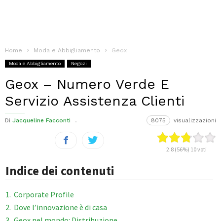
Home
Moda e Abbigliamento
Geox
Moda e Abbigliamento
Negozi
Geox – Numero Verde E
Servizio Assistenza Clienti
Di
Jacqueline Facconti
8075
visualizzazioni
2.8
(56%)
10
voti
Indice dei contenuti
1
Corporate Profile
2
Dove l’innovazione è di casa
3
Geox nel mondo: Distribuzione