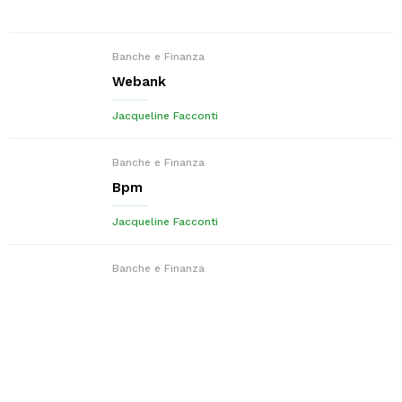
Banche e Finanza
Webank
Jacqueline Facconti
Banche e Finanza
Bpm
Jacqueline Facconti
Banche e Finanza
Banca Carige
Jacqueline Facconti
Banche e Finanza
Banco di Sardegna