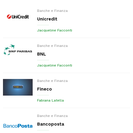
Banche e Finanza
Unicredit
Jacqueline Facconti
Banche e Finanza
BNL
Jacqueline Facconti
Banche e Finanza
Fineco
Fabiana Latella
Banche e Finanza
Bancoposta