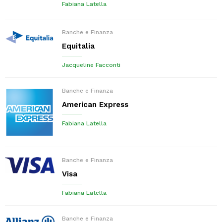
Fabiana Latella
Banche e Finanza
Equitalia
Jacqueline Facconti
Banche e Finanza
American Express
Fabiana Latella
Banche e Finanza
Visa
Fabiana Latella
Banche e Finanza